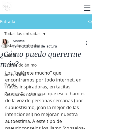
Entrada
Todas las entradas
Montse
Todas las entradas
19 jul 2020
2 min de lectura
¿Cómo puedo quererme
Salud
más?
Estado de ánimo
Los "quiérete mucho" que 
Autoestima
encontramos por todo internet, en 
Pareja
frases inspiradoras, en tacitas 
"cuquis"... e incluso que escuchamos 
Relaciones no sanas
de la voz de personas cercanas (por 
supuestísimo, ¡con la mejor de las 
intenciones!) no mejoran nuestra 
autoestima. A este tipo de 
pseudoconsejos los llamo "consejos-