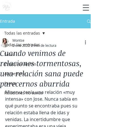
Entrada
Todas las entradas
Montse
Todas las entradas
2 ene 2022
2 min de lectura
Cuando venimos de
Salud
relaciones tormentosas,
Estado de ánimo
una relación sana puede
Autoestima
parecernos aburrida
Pareja
Minerva tenía una relación «muy 
Relaciones no sanas
intensa» con Jose. Nunca sabía en 
qué punto se encontraba pues su 
relación estaba llena de idas y 
venidas. La incertidumbre que 
experimentaba era una vieja 