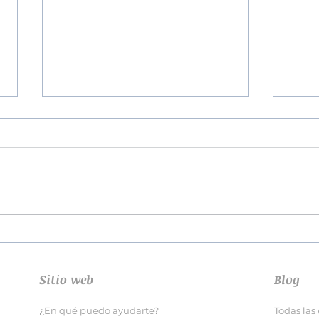
¿Por
Cómo superar una ruptura
de pareja
Sitio web
Blog
¿En qué puedo ayudarte?
Todas las