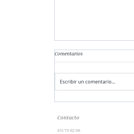
Comentarios
Escribir un comentario...
El obrador de la esperanza |
Capítulo I
Contacto
615 79 82 98