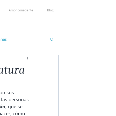
Amor consciente
Blog
anas
natura
on sus 
 las personas 
ión
; que se 
hacer, cómo 