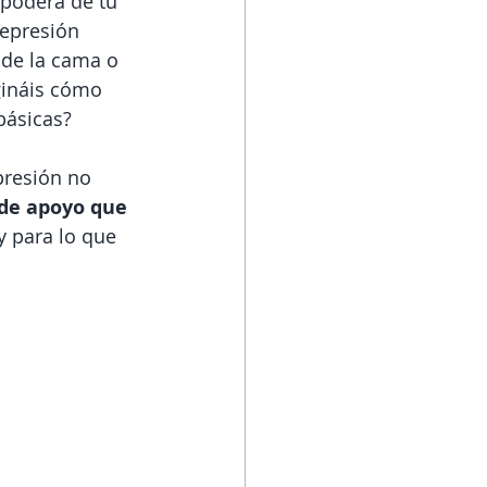
podera de tu 
depresión 
 de la cama o 
gináis cómo 
básicas?
presión no 
de apoyo que 
oy para lo que 