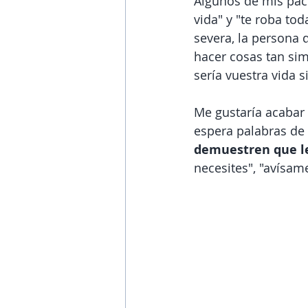
Algunos de mis pac
vida" y "te roba to
severa, la persona 
hacer cosas tan si
sería vuestra vida s
Me gustaría acabar 
espera palabras de
demuestren que le
necesites", "avísame