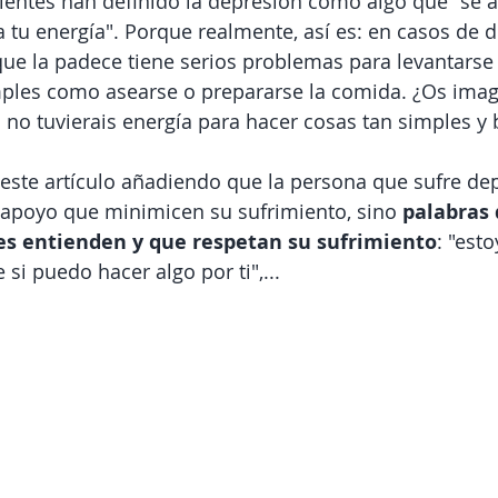
ientes han definido la depresión como algo que "se a
da tu energía". Porque realmente, así es: en casos de 
que la padece tiene serios problemas para levantarse
mples como asearse o prepararse la comida. ¿Os ima
i no tuvierais energía para hacer cosas tan simples y 
este artículo añadiendo que la persona que sufre de
 apoyo que minimicen su sufrimiento, sino 
palabras 
s entienden y que respetan su sufrimiento
: "est
 si puedo hacer algo por ti",...