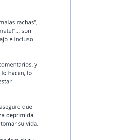
malas rachas", 
ate!"... son 
jo e incluso 
comentarios, y 
 lo hacen, lo 
star 
 aseguro que 
na deprimida 
retomar su vida.