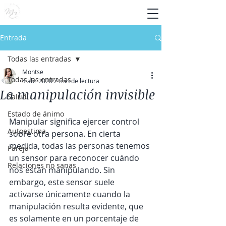
Entrada
Todas las entradas
Montse
Todas las entradas
5 abr 2020
2 min de lectura
La manipulación invisible
Salud
Estado de ánimo
Manipular significa ejercer control 
Autoestima
sobre otra persona. En cierta 
medida, todas las personas tenemos 
Pareja
un sensor para reconocer cuándo 
Relaciones no sanas
nos están manipulando. Sin 
embargo, este sensor suele 
activarse únicamente cuando la 
manipulación resulta evidente, que 
es solamente en un porcentaje de 