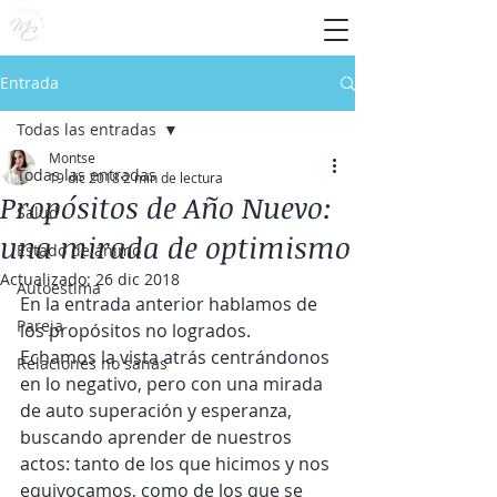
Entrada
Todas las entradas
Montse
Todas las entradas
19 dic 2018
2 min de lectura
Propósitos de Año Nuevo:
Salud
una mirada de optimismo
Estado de ánimo
Actualizado:
26 dic 2018
Autoestima
En la entrada anterior hablamos de 
Pareja
los propósitos no logrados. 
Echamos la vista atrás centrándonos 
Relaciones no sanas
en lo negativo, pero con una mirada 
de auto superación y esperanza, 
buscando aprender de nuestros 
actos: tanto de los que hicimos y nos 
equivocamos, como de los que se 