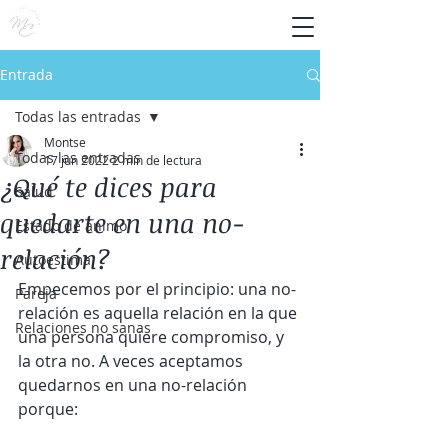
Entrada
Todas las entradas
Montse
Todas las entradas
17 jun 2022
2 min de lectura
¿Qué te dices para
Salud
quedarte en una no-
Estado de ánimo
relación?
Autoestima
Empecemos por el principio: una no-
Pareja
relación es aquella relación en la que 
Relaciones no sanas
una persona quiere compromiso, y 
la otra no. A veces aceptamos 
quedarnos en una no-relación 
porque: