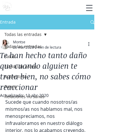
Entrada
Todas las entradas
Montse
Todas las entradas
28 mar 2020
2 min de lectura
Te han hecho tanto daño
Salud
que cuando alguien te
Estado de ánimo
trata bien, no sabes cómo
Autoestima
reaccionar
Pareja
Actualizado:
13 abr 2020
Relaciones no sanas
Sucede que cuando nosotros/as 
mismos/as nos hablamos mal, nos 
menospreciamos, nos 
infravaloramos en nuestro diálogo 
interior, nos lo acabamos creyendo. 