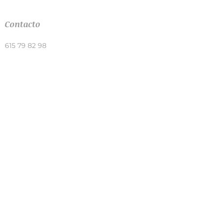
Contacto
615 79 82 98
WhatsApp -
haz click aquí
info@montsecazcarra.com
Aviso Legal
Política de Privacidad
Política de Cookie
s
Sitio web
¿En qué puedo ayudarte?
Sobre mí
Libro Amor sano, amor del bueno
Libro Amor consciente
Juego de pareja Más cerca
Términos y condiciones