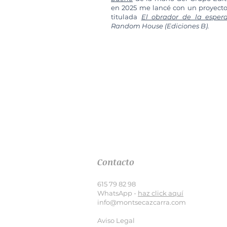
en 2025 me lancé con un proyecto 
titulada
El obrador de la esper
Random House (Ediciones B).
Contacto
615 79 82 98
WhatsApp -
haz click aquí
info@montsecazcarra.com
Aviso Legal