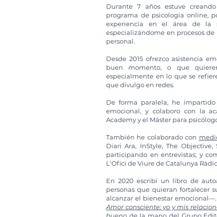
Durante 7 años estuve creando 
programa de psicología online, p
experiencia en el área de la 
especializándome en procesos de e
personal.
Desde 2015 ofrezco asistencia e
buen momento, o que quieren
especialmente en lo que se refier
que divulgo en redes.
De forma paralela, he impartido 
emocional, y colaboro con la a
Academy y el Máster para psicólog
También he colaborado con
medi
Diari Ara, InStyle, The Objective,
participando en entrevistas; y c
L'Ofici de Viure de Catalunya Ràdio
En 2020 escribí un libro de aut
personas que quieran fortalecer 
alcanzar el bienestar emocional—. 
Amor consciente: yo y mis r
elacion
bueno
de la mano del Grupo Edit