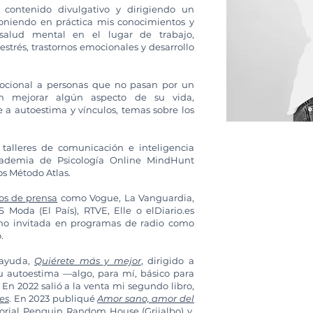
contenido divulgativo y dirigiendo un
oniendo en práctica mis conocimientos y
salud mental en el lugar de trabajo,
strés, trastornos emocionales y desarrollo
mocional a personas que no pasan por un
 mejorar algún aspecto de su vida,
e a autoestima y vínculos, temas sobre los
talleres de comunicación e inteligencia
cademia de Psicología Online MindHunt
os Método Atlas.
os de prensa
como Vogue, La Vanguardia,
 S Moda (El País), RTVE, Elle o elDiario.es
omo invitada en programas de radio como
.
oayuda,
Quiérete más y mejor
, dirigido a
su autoestima —algo, para mí, básico para
En 2022 salió a la venta mi segundo libro,
es
. En 2023 publiqué
Amor sano, amor del
orial Penguin Random House (Grijalbo) y,