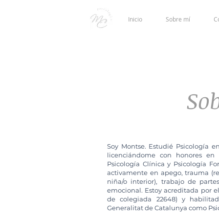
Inicio
Sobre mí
C
So
Soy Montse. Estudié Psicología e
licenciándome con honores en 
Psicología Clínica y Psicología 
activamente en apego, trauma (repa
niña/o interior), trabajo de par
emocional.
Estoy acreditada por e
de colegiada 22648) y habilit
Generalitat de Catalunya como Psic