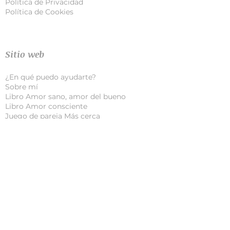
Política de Privacidad
Política de Cookie
s
Sitio web
¿En qué puedo ayudarte?
Sobre mí
Libro Amor sano, amor del bueno
Libro Amor consciente
Juego de pareja Más cerca
Términos y condiciones
Blog
Todas las entradas
© 2020 copyright de Montse Cazcarra. Textos
originales.