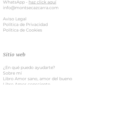
WhatsApp -
haz click aquí
info@montsecazcarra.com
Aviso Legal
Política de Privacidad
Política de Cookie
s
Sitio web
¿En qué puedo ayudarte?
Sobre mí
Libro Amor sano, amor del bueno
Libro Amor consciente
Juego de pareja Más cerca
Términos y condiciones
Blog
Todas las entradas