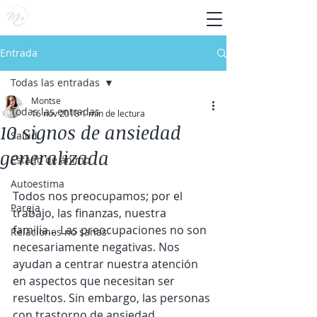
Entrada
Todas las entradas
Montse
Todas las entradas
16 nov 2018
1 min de lectura
10 signos de ansiedad
Salud
generalizada
Estado de ánimo
Autoestima
Todos nos preocupamos; por el 
Pareja
trabajo, las finanzas, nuestra 
familia… Las preocupaciones no son 
Relaciones no sanas
necesariamente negativas. Nos 
ayudan a centrar nuestra atención 
en aspectos que necesitan ser 
resueltos. Sin embargo, las personas 
con trastorno de ansiedad 