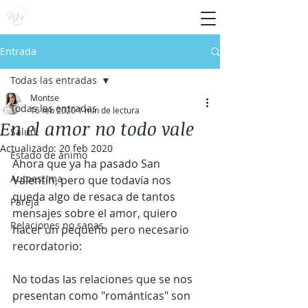
Entrada
Todas las entradas
Montse
Todas las entradas
16 feb 2020
1 min de lectura
En el amor no todo vale
Salud
Actualizado:
20 feb 2020
Estado de ánimo
Ahora que ya ha pasado San 
Autoestima
Valentín, pero que todavía nos 
queda algo de resaca de tantos 
Pareja
mensajes sobre el amor, quiero 
Relaciones no sanas
hacer un pequeño pero necesario 
recordatorio: 
No todas las relaciones que se nos 
presentan como "románticas" son 