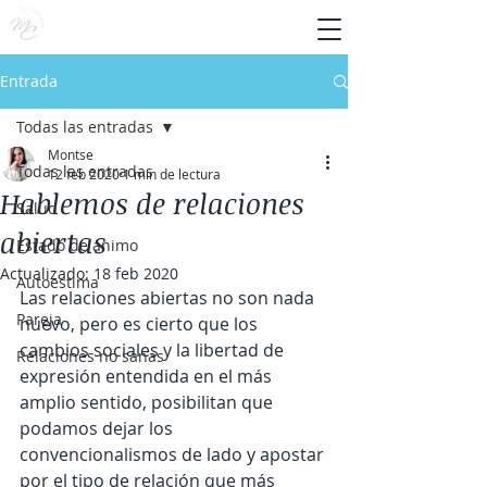
Entrada
Todas las entradas
Montse
Todas las entradas
12 feb 2020
1 min de lectura
Hablemos de relaciones
Salud
abiertas
Estado de ánimo
Actualizado:
18 feb 2020
Autoestima
Las relaciones abiertas no son nada 
Pareja
nuevo, pero es cierto que los 
cambios sociales y la libertad de 
Relaciones no sanas
expresión entendida en el más 
amplio sentido, posibilitan que 
podamos dejar los 
convencionalismos de lado y apostar 
por el tipo de relación que más 