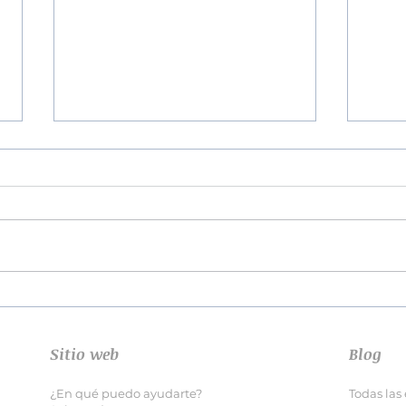
¿Por
Cómo superar una ruptura
de pareja
Sitio web
Blog
¿En qué puedo ayudarte?
Todas las