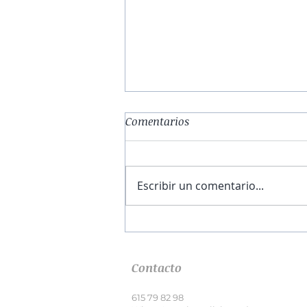
Comentarios
Escribir un comentario...
El obrador de la esperanza |
Capítulo I
Contacto
615 79 82 98