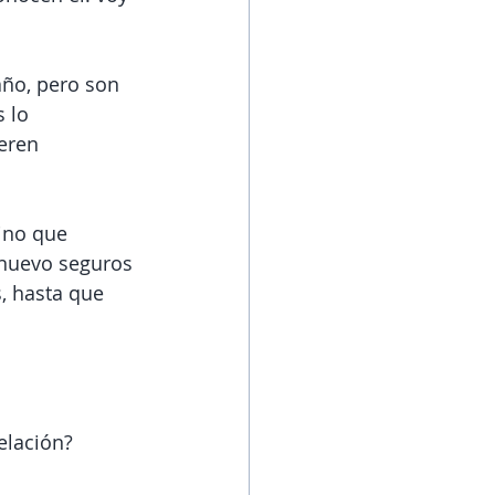
ño, pero son 
 lo 
eren 
ino que 
 nuevo seguros 
, hasta que 
elación?