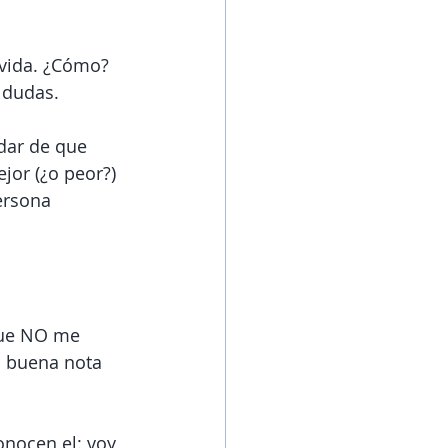
 vida. ¿Cómo? 
 dudas.
dar de que 
or (¿o peor?) 
ersona 
que NO me 
d buena nota 
onocen el: voy 