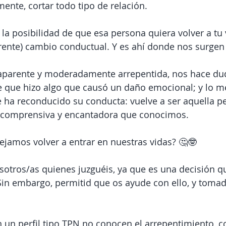
mente, cortar todo tipo de relación.
 la posibilidad de que esa persona quiera volver a tu
rente) cambio conductual. Y es ahí donde nos surgen
aparente y moderadamente arrepentida, nos hace du
 que hizo algo que causó un daño emocional; y lo mej
 ha reconducido su conducta: vuelve a ser aquella p
, comprensiva y encantadora que conocimos.
jamos volver a entrar en nuestras vidas? 🤔🤓
osotros/as quienes juzguéis, ya que es una decisión 
Sin embargo, permitid que os ayude con ello, y toma
 un perfil tipo TPN no conocen el arrepentimiento, c