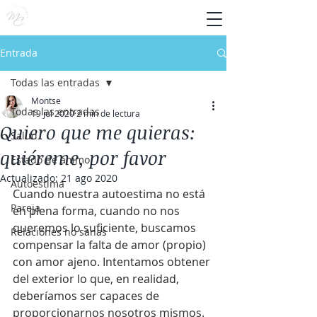
Entrada
Todas las entradas
Montse
Todas las entradas
19 jul 2020
2 min de lectura
Quiero que me quieras:
Salud
quiéreme, por favor
Estado de ánimo
Actualizado:
21 ago 2020
Autoestima
Cuando nuestra autoestima no está 
Pareja
en plena forma, cuando no nos 
queremos lo suficiente, buscamos 
Relaciones no sanas
compensar la falta de amor (propio) 
con amor ajeno. Intentamos obtener 
del exterior lo que, en realidad, 
deberíamos ser capaces de 
proporcionarnos nosotros mismos. 