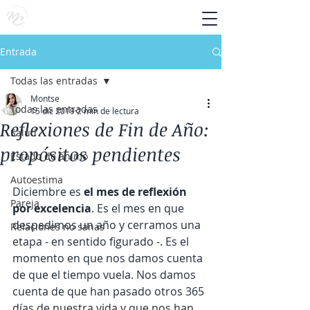
Entrada
Todas las entradas
Montse
Todas las entradas
15 dic 2019
2 min de lectura
Reflexiones de Fin de Año:
Salud
propósitos pendientes
Estado de ánimo
Autoestima
Diciembre es 
el mes de reflexión 
Pareja
por excelencia
. Es el mes en que 
despedimos un año y cerramos una 
Relaciones no sanas
etapa - en sentido figurado -. Es el 
momento en que nos damos cuenta 
de que el tiempo vuela. Nos damos 
cuenta de que han pasado otros 365 
días de nuestra vida y que nos han 