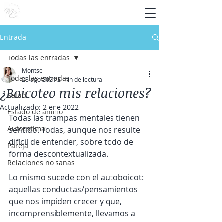
Entrada
Todas las entradas
Montse
Todas las entradas
28 ago 2021
2 min de lectura
¿Boicoteo mis relaciones?
Salud
Actualizado:
2 ene 2022
Estado de ánimo
Todas las trampas mentales tienen 
Autoestima
sentido. Todas, aunque nos resulte 
difícil de entender, sobre todo de 
Pareja
forma descontextualizada. 
Relaciones no sanas
Lo mismo sucede con el autoboicot: 
aquellas conductas/pensamientos 
que nos impiden crecer y que, 
incomprensiblemente, llevamos a 