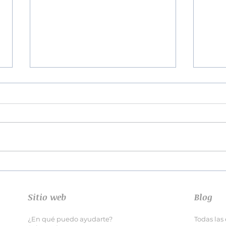
¿Por
Cómo superar una ruptura
de pareja
Sitio web
Blog
¿En qué puedo ayudarte?
Todas las