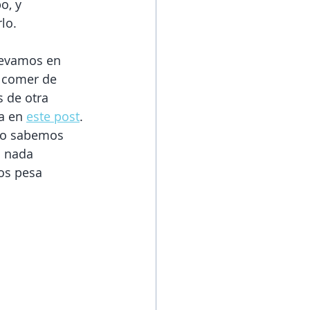
o, y 
lo. 
levamos en 
 comer de 
 de otra 
a en 
este post
. 
do sabemos 
a nada 
os pesa 