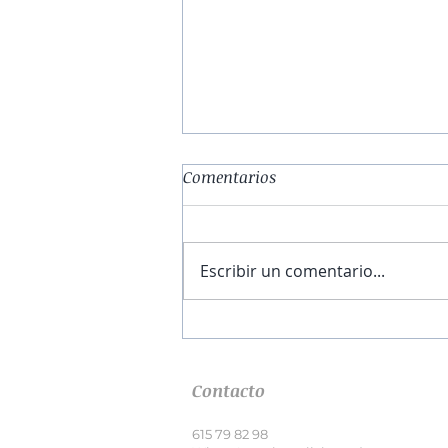
Comentarios
Escribir un comentario...
El obrador de la esperanza |
Capítulo I
Contacto
615 79 82 98