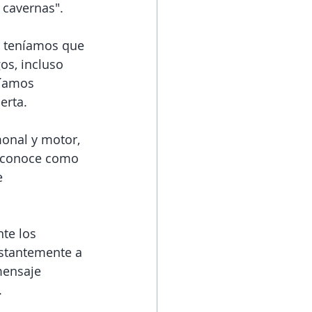
cavernas". 
 teníamos que 
os, incluso 
díamos 
erta. 
monal y motor, 
e conoce como 
e 
te los 
nstantemente a 
mensaje 
.