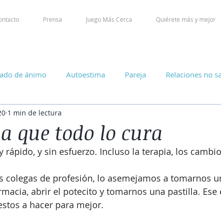
ontacto
Prensa
Juego Más Cerca
Quiérete más y mejor
tado de ánimo
Autoestima
Pareja
Relaciones no s
20
1 min de lectura
la que todo lo cura
 rápido, y sin esfuerzo. Incluso la terapia, los cambi
 colegas de profesión, lo asemejamos a tomarnos una
macia, abrir el potecito y tomarnos una pastilla. Ese 
stos a hacer para mejor.