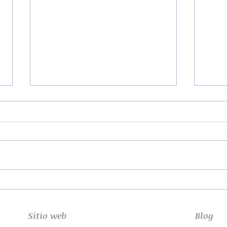
¿Por
Cómo superar una ruptura
de pareja
Sitio web
Blog