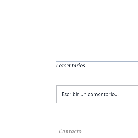
Comentarios
Escribir un comentario...
El obrador de la esperanza |
Capítulo I
Contacto