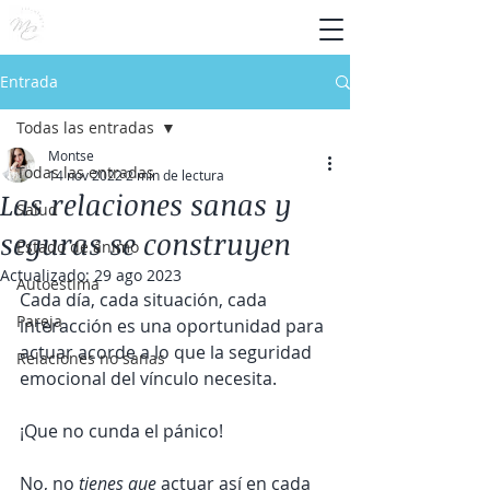
Entrada
Todas las entradas
Montse
Todas las entradas
14 nov 2022
2 min de lectura
Las relaciones sanas y
Salud
seguras se construyen
Estado de ánimo
Actualizado:
29 ago 2023
Autoestima
Cada día, cada situación, cada 
Pareja
interacción es una oportunidad para 
actuar acorde a lo que la seguridad 
Relaciones no sanas
emocional del vínculo necesita.
¡Que no cunda el pánico!
No, no 
tienes que
 actuar así en cada 