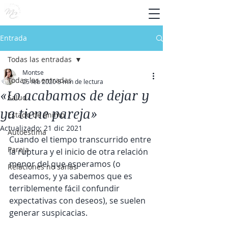
Entrada
Todas las entradas
Montse
Todas las entradas
25 feb 2020
3 min de lectura
«Lo acabamos de dejar y
Salud
ya tiene pareja»
Estado de ánimo
Actualizado:
21 dic 2021
Autoestima
Cuando el tiempo transcurrido entre 
Pareja
la ruptura y el inicio de otra relación 
menor del que esperamos (o 
Relaciones no sanas
deseamos, y ya sabemos que es 
terriblemente fácil confundir 
expectativas con deseos), se suelen 
generar suspicacias. 