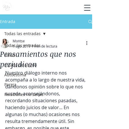
Entrada
Todas las entradas
Montse
Todas las entradas
1 ago 2019
1 min de lectura
Pensamientos que nos
Salud
perjudican
Estado de ánimo
Nuestro diálogo interno nos 
Autoestima
acompaña a lo largo de nuestra vida, 
Pareja
dándonos opinión sobre lo que nos 
sucede, aconsejándonos, 
Relaciones no sanas
recordando situaciones pasadas, 
haciendo juicios de valor... En 
algunas (o muchas) ocasiones nos 
resulta tremendamente útil. Sin 
embargo, es posible que este 