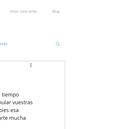
Amor consciente
Blog
anas
n tiempo 
ular vuestras 
bies esa 
arte mucha 