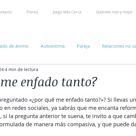
ontacto
Prensa
Juego Más Cerca
Quiérete más y mejor
tado de ánimo
Autoestima
Pareja
Relaciones no s
24
4 min de lectura
 me enfado tanto?
preguntado 
«¿por qué me enfado tanto?»? Si llevas u
o en redes sociales, ya sabrás que me encanta reform
, si la pregunta anterior te suena, te invito a que cam
 formulada de manera más compasiva, y que puede d