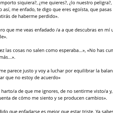
mporto siquiera?, ¿me quieres?, ¿lo nuestro peligra?, 
lo así, me enfado, te digo que eres egoísta, que pasas
ntirás de haberme perdido».
iero que me veas enfadado /a a que descubras en mí 
le».
vez las cosas no salen como esperaba...», «No has cu
ás...».
 me parece justo y voy a luchar por equilibrar la balanz
ar que no estoy de acuerdo»
y harto/a de que me ignores, de no sentirme visto/a y,
 cuenta de cómo me siento y se producen cambios».
dido que enfadarse es mejor que estar triste. Ya sabes