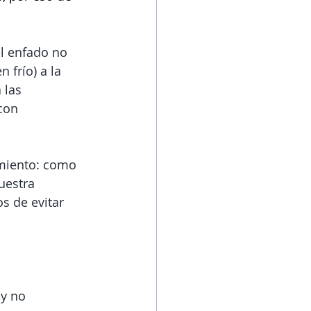
l enfado no 
frío) a la 
 las 
con 
imiento: como 
uestra 
s de evitar 
y no 