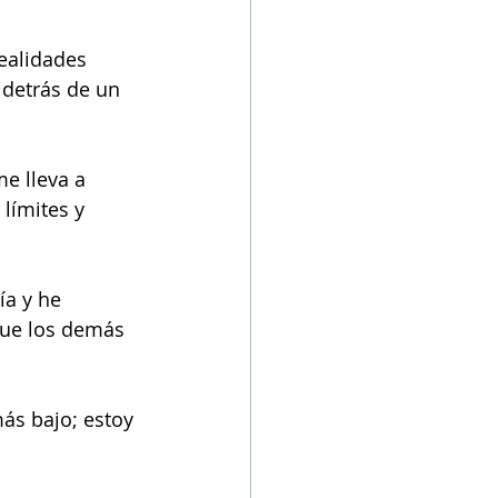
ealidades 
detrás de un 
e lleva a 
límites y 
a y he 
que los demás 
ás bajo; estoy 