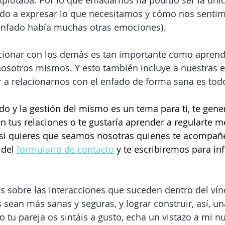
xplotaba. Por lo que enfadarnos ha podido ser la úni
o a expresar lo que necesitamos y cómo nos sentimo
enfado había muchas otras emociones).
cionar con los demás es tan importante como aprend
nosotros mismos. Y esto también incluye a nuestras 
 a relacionarnos con el enfado de forma sana es tod
do y la gestión del mismo es un tema para ti, te gener
en tus relaciones o te gustaría aprender a regularte m
 si quieres que seamos nosotras quienes te acompañ
del 
formulario de contacto
 y te escribiremos para in
s sobre las interacciones que suceden dentro del vín
 sean más sanas y seguras, y lograr construir, así, un
 tu pareja os sintáis a gusto, echa un vistazo a mi nu