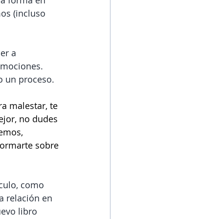
ca forma en 
s (incluso 
er a 
emociones. 
o un proceso. 
a malestar, te 
ejor, no dudes 
emos, 
formarte sobre 
culo, como 
a relación en 
evo libro 