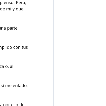
pienso. Pero, 
 de mí y que 
una parte 
mplido con tus 
a o, al 
 si me enfado, 
, por eso de 