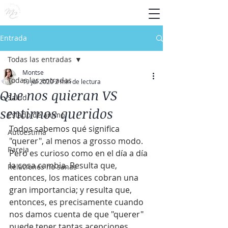
Entrada
Todas las entradas
Montse
Todas las entradas
19 jul 2020
2 min de lectura
Que nos quieran VS
Salud
sentirnos queridos
Estado de ánimo
Todos sabemos qué significa 
Autoestima
"querer", al menos a grosso modo. 
Pareja
Pero es curioso como en el día a día 
la cosa cambia. Resulta que, 
Relaciones no sanas
entonces, los matices cobran una 
gran importancia; y resulta que, 
entonces, es precisamente cuando 
nos damos cuenta de que "querer" 
puede tener tantas acepciones 