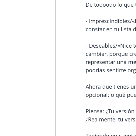
De toooodo lo que t
- Imprescindibles/«
constar en tu lista 
- Deseables/«Nice t
cambiar, porque cr
representar una mej
podrías sentirte or
Ahora que tienes un
opcional; o qué pue
Piensa: ¿Tu versió
¿Realmente, tu vers
Teniendo en cuenta 