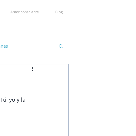
Amor consciente
Blog
anas
ú, yo y la 