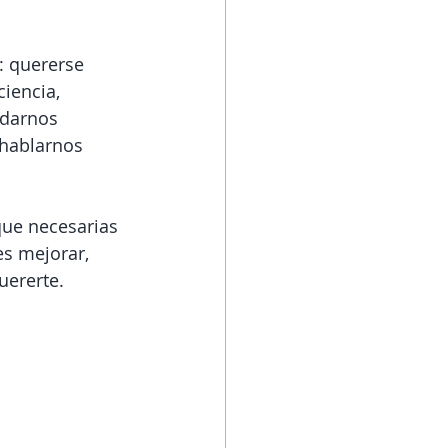
: quererse 
iencia, 
 darnos 
 hablarnos 
que necesarias 
s mejorar, 
uererte.