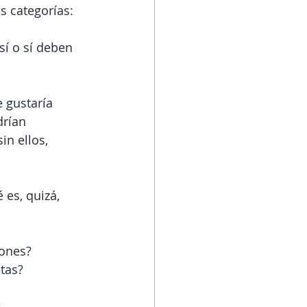
s categorías:
sí o sí deben 
 gustaría 
rían 
n ellos, 
 es, quizá, 
ones? 
atas?
 