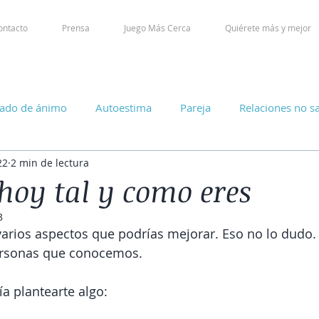
ontacto
Prensa
Juego Más Cerca
Quiérete más y mejor
tado de ánimo
Autoestima
Pareja
Relaciones no s
22
2 min de lectura
 hoy tal y como eres
3
varios aspectos que podrías mejorar. Eso no lo dudo. T
ersonas que conocemos. 
a plantearte algo: