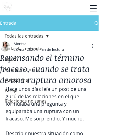
Entrada
Todas las entradas
Montse
Todas las entradas
28 mar 2020
2 min de lectura
Repensando el término
Salud
fracaso, cuando se trata
Estado de ánimo
de una ruptura amorosa
Autoestima
Hace unos días leía un post de una 
Pareja
gurú de las relaciones en el que 
Relaciones no sanas
formulaba una pregunta y 
equiparaba una ruptura con un 
fracaso. Me sorprendió. Y mucho. 
Describir nuestra situación como 