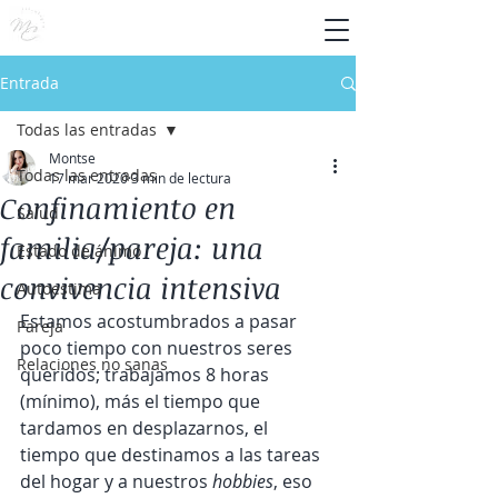
Entrada
Todas las entradas
Montse
Todas las entradas
17 mar 2020
3 min de lectura
Confinamiento en
Salud
familia/pareja: una
Estado de ánimo
convivencia intensiva
Autoestima
Estamos acostumbrados a pasar 
Pareja
poco tiempo con nuestros seres 
Relaciones no sanas
queridos; trabajamos 8 horas 
(mínimo), más el tiempo que 
tardamos en desplazarnos, el 
tiempo que destinamos a las tareas 
del hogar y a nuestros 
hobbies
, eso 