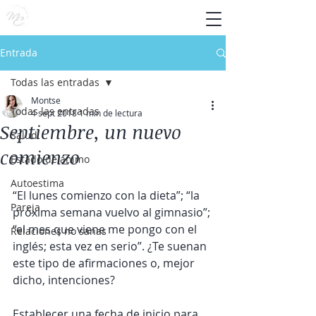
Entrada
Todas las entradas
Montse
Todas las entradas
4 sept 2018
1 min de lectura
Septiembre, un nuevo
Salud
comienzo
Estado de ánimo
Autoestima
“El lunes comienzo con la dieta”; “la 
Pareja
próxima semana vuelvo al gimnasio”; 
“el mes que viene me pongo con el 
Relaciones no sanas
inglés; esta vez en serio”. ¿Te suenan 
este tipo de afirmaciones o, mejor 
dicho, intenciones? 
Establecer una fecha de inicio para 