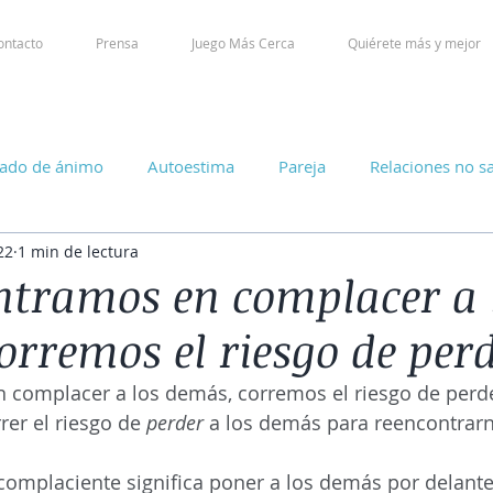
ontacto
Prensa
Juego Más Cerca
Quiérete más y mejor
tado de ánimo
Autoestima
Pareja
Relaciones no s
22
1 min de lectura
entramos en complacer a 
orremos el riesgo de per
 complacer a los demás, corremos el riesgo de perde
er el riesgo de 
perder 
a los demás para reencontrar
complaciente significa poner a los demás por delant