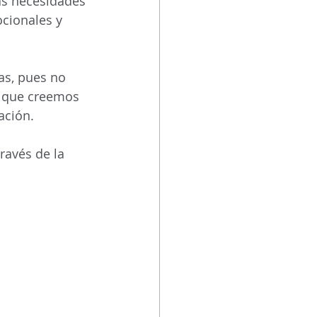
as necesidades 
cionales y 
as, pues no 
o que creemos 
ación.
ravés de la 