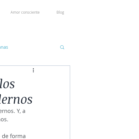
Amor consciente
Blog
anas
los
dernos
rnos. Y, a 
nos.
e de forma 