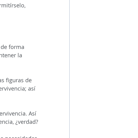
mitírselo, 
 de forma 
ntener la 
s figuras de 
rvivencia; así 
vivencia. Así 
encia, ¿verdad?