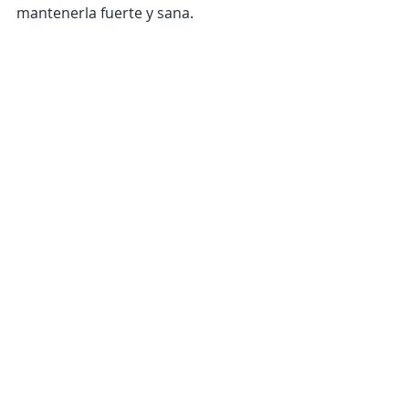
mantenerla fuerte y sana.
Autoestima
Entradas recientes
Ver todo