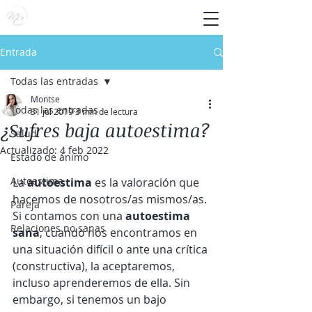
Entrada
Todas las entradas
Montse
Todas las entradas
31 jul 2019
3 min de lectura
¿Sufres baja autoestima?
Salud
Actualizado:
4 feb 2022
Estado de ánimo
Autoestima
La 
autoestima 
es la valoración que 
hacemos de nosotros/as mismos/as. 
Pareja
Si contamos con una 
autoestima 
Relaciones no sanas
sana
, cuando nos encontramos en 
una situación difícil o ante una crítica 
(constructiva), la aceptaremos, 
incluso aprenderemos de ella. Sin 
embargo, si tenemos un bajo 