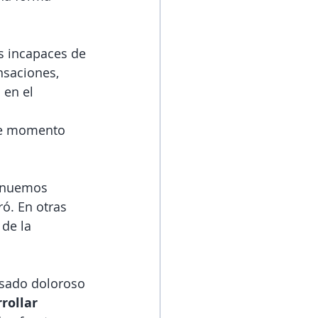
s incapaces de 
nsaciones, 
 en el 
se momento 
tinuemos 
ó. En otras 
de la 
asado doloroso 
rollar 