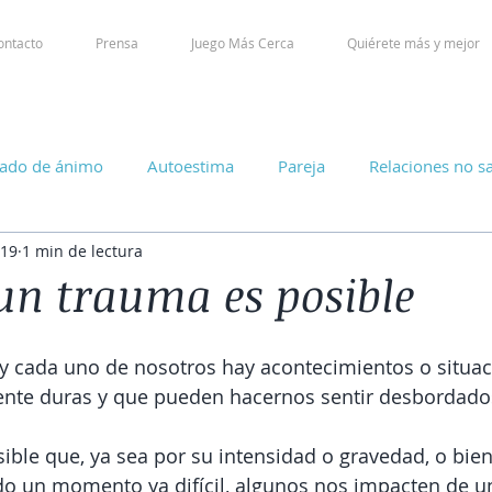
ontacto
Prensa
Juego Más Cerca
Quiérete más y mejor
tado de ánimo
Autoestima
Pareja
Relaciones no s
019
1 min de lectura
un trauma es posible
 y cada uno de nosotros hay acontecimientos o situa
ente duras y que pueden hacernos sentir desbordado
ible que, ya sea por su intensidad o gravedad, o bie
o un momento ya difícil, algunos nos impacten de u