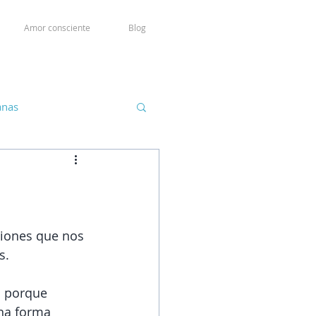
Amor consciente
Blog
anas
ciones que nos 
s. 
n porque 
na forma 