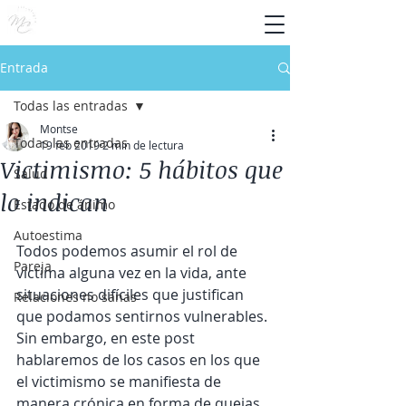
Entrada
Todas las entradas
Montse
Todas las entradas
19 feb 2019
2 min de lectura
Victimismo: 5 hábitos que
Salud
lo indican
Estado de ánimo
Autoestima
Todos podemos asumir el rol de 
Pareja
víctima alguna vez en la vida, ante 
situaciones difíciles que justifican 
Relaciones no sanas
que podamos sentirnos vulnerables. 
Sin embargo, en este post 
hablaremos de los casos en los que 
el victimismo se manifiesta de 
manera crónica en forma de quejas 