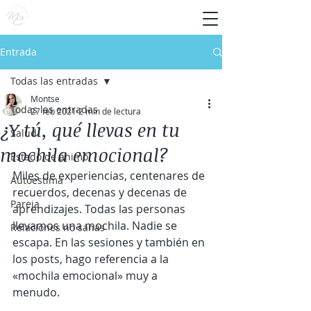
Entrada
Todas las entradas
Montse
Todas las entradas
27 feb 2021
2 min de lectura
¿Y tú, qué llevas en tu
Salud
mochila emocional?
Estado de ánimo
Miles de experiencias, centenares de 
Autoestima
recuerdos, decenas y decenas de 
Pareja
aprendizajes. Todas las personas 
llevamos una mochila. Nadie se 
Relaciones no sanas
escapa. En las sesiones y también en 
los posts, hago referencia a la 
«mochila emocional» muy a 
menudo. 