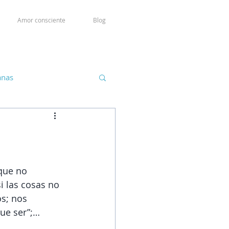
Amor consciente
Blog
anas
 que no 
i las cosas no 
s; nos 
que ser”;… 