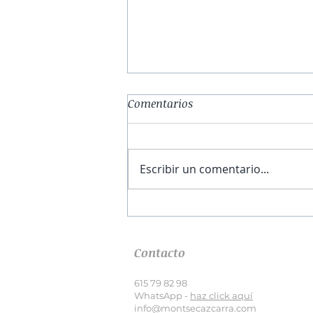
Comentarios
Escribir un comentario...
El obrador de la esperanza |
Capítulo I
Contacto
615 79 82 98
WhatsApp -
haz click aquí
info@montsecazcarra.com