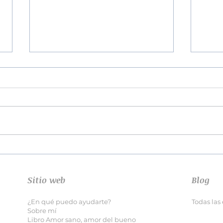
¿Por
Cómo superar una ruptura
de pareja
Sitio web
Blog
¿En qué puedo ayudarte?
Todas las
Sobre mí
Libro Amor sano, amor del bueno