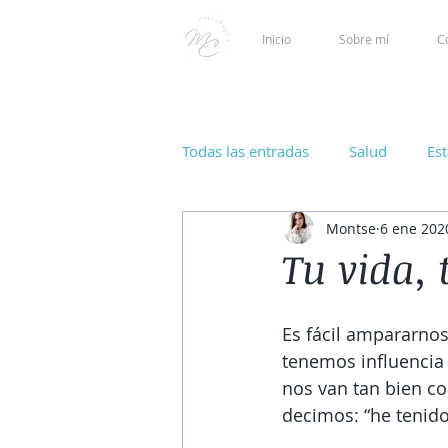
Inicio
Sobre mí
C
Todas las entradas
Salud
Es
Montse
6 ene 202
Tu vida, 
Es fácil ampararnos 
tenemos influencia 
nos van tan bien c
decimos: “he tenido 