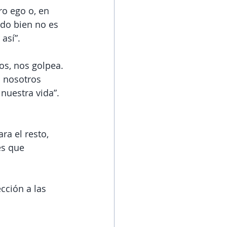
o ego o, en 
ido bien no es 
así”.
os, nos golpea.
 nosotros 
nuestra vida”. 
a el resto, 
es que 
cción a las 