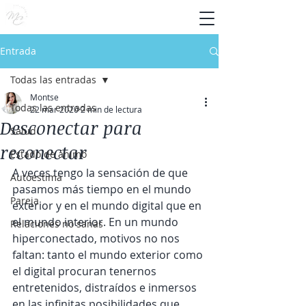
Entrada
Todas las entradas
Montse
Todas las entradas
22 mar 2020
2 min de lectura
Desconectar para
Salud
reconectar
Estado de ánimo
A veces tengo la sensación de que 
Autoestima
pasamos más tiempo en el mundo 
Pareja
exterior y en el mundo digital que en 
el mundo interior. En un mundo 
Relaciones no sanas
hiperconectado, motivos no nos 
faltan: tanto el mundo exterior como 
el digital procuran tenernos 
entretenidos, distraídos e inmersos 
en las infinitas posibilidades que 