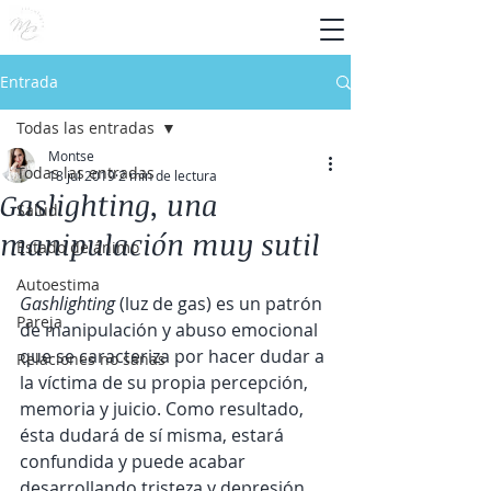
Entrada
Todas las entradas
Montse
Todas las entradas
18 jul 2019
2 min de lectura
Gaslighting, una
Salud
manipulación muy sutil
Estado de ánimo
Autoestima
Gashlighting 
(luz de gas) es un patrón 
Pareja
de manipulación y abuso emocional 
que se caracteriza por hacer dudar a 
Relaciones no sanas
la víctima de su propia percepción, 
memoria y juicio. Como resultado, 
ésta dudará de sí misma, estará 
confundida y puede acabar 
desarrollando tristeza y depresión.