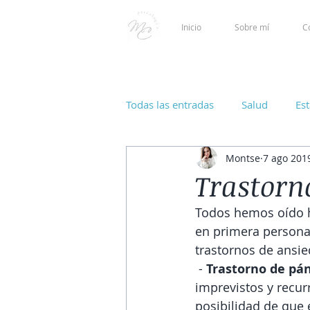
Inicio
Sobre mí
C
Todas las entradas
Salud
Es
Montse
7 ago 201
Trastorn
Todos hemos oído h
en primera persona
trastornos de ansi
 - 
Trastorno de pá
imprevistos y recu
posibilidad de que 