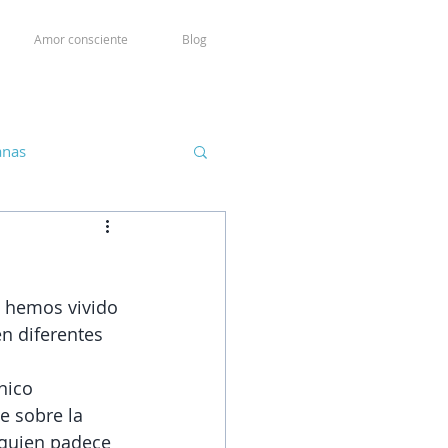
Amor consciente
Blog
anas
 hemos vivido 
n diferentes 
nico 
 sobre la 
 quien padece 