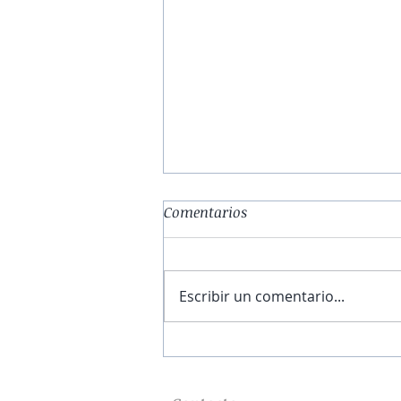
Comentarios
Escribir un comentario...
El obrador de la esperanza |
Capítulo I