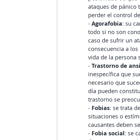
ataques de pánico t
perder el control de
- 
Agorafobia
: su ca
todo si no son conoc
caso de sufrir un a
consecuencia a los 
vida de la persona 
- 
Trastorno de ans
inespecífica que su
necesario que suced
día pueden constitu
trastorno se preoc
- 
Fobias
: se trata 
situaciones o estím
causantes deben ser
-
 Fobia social
: se 