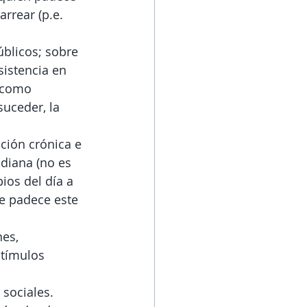
rrear (p.e. 
úblicos; sobre 
sistencia en 
 como 
uceder, la 
ción crónica e 
diana (no es 
os del día a 
e padece este 
es, 
stímulos 
 sociales. 