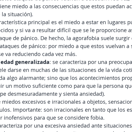
iene miedo a las consecuencias que estos puedan aca
 la situación).
racterística principal es el miedo a estar en lugares p
idos y si va a resultar difícil que se le proporcione a
taque de pánico. De hecho, la agorafobia suele surgir
ataques de pánico: por miedo a que estos vuelvan a s
se va reduciendo cada vez más.
iedad generalizada
: se caracteriza por una preocupa
ele darse en muchas de las situaciones de la vida coti
a algo alarmante; sino que los acontecimientos propi
ir un motivo suficiente como para que la persona qu
upe desmesuradamente y sienta ansiedad).
de miedos excesivos e irracionales a objetos, sensacion
ulos. Importante: son irracionales en tanto que los e
 inofensivos para que se considere fobia. 
caracteriza por una excesiva ansiedad ante situaciones