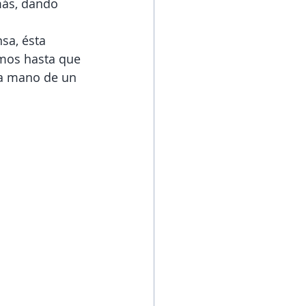
más, dando 
sa, ésta 
imos hasta que 
la mano de un 