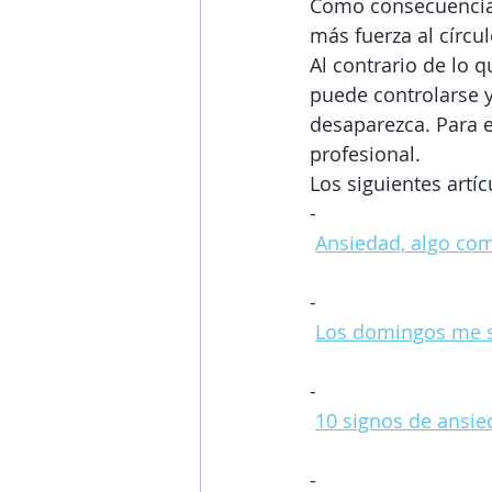
Como consecuencia,
más fuerza al círcul
Al contrario de lo 
puede controlarse y
desaparezca. Para e
profesional.
Los siguientes artí
- 
Ansiedad, algo co
- 
Los domingos me s
- 
10 signos de ansie
- 