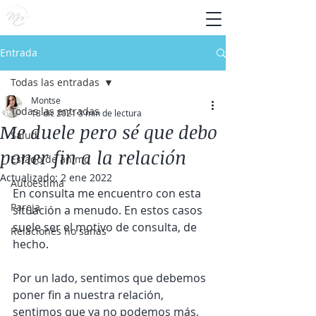
Entrada
Todas las entradas
Montse
Todas las entradas
18 dic 2021
3 min de lectura
Me duele pero sé que debo
Salud
poner fin a la relación
Estado de ánimo
Actualizado:
2 ene 2022
Autoestima
En consulta me encuentro con esta 
Pareja
situación a menudo. En estos casos 
suele ser el motivo de consulta, de 
Relaciones no sanas
hecho.
Por un lado, sentimos que debemos 
poner fin a nuestra relación, 
sentimos que ya no podemos más, 