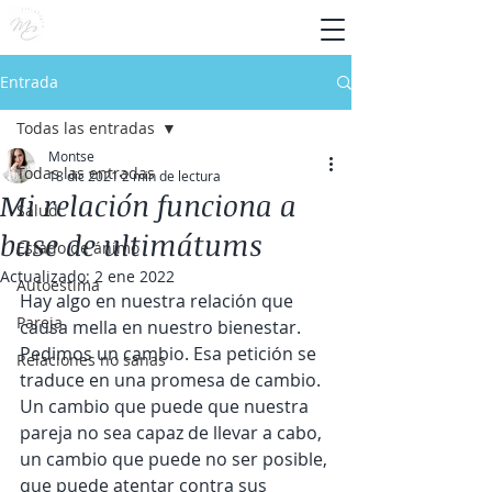
Entrada
Todas las entradas
Montse
Todas las entradas
18 dic 2021
2 min de lectura
Mi relación funciona a
Salud
base de ultimátums
Estado de ánimo
Actualizado:
2 ene 2022
Autoestima
Hay algo en nuestra relación que 
Pareja
causa mella en nuestro bienestar. 
Pedimos un cambio. Esa petición se 
Relaciones no sanas
traduce en una promesa de cambio. 
Un cambio que puede que nuestra 
pareja no sea capaz de llevar a cabo, 
un cambio que puede no ser posible, 
que puede atentar contra sus 